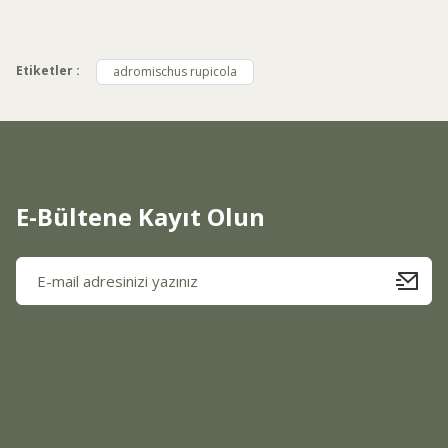
Ürün resmi kalitesiz, bozuk veya görüntülenemiyor.
Ürün açıklamasında eksik bilgiler bulunuyor.
Etiketler :
adromischus rupicola
Ürün bilgilerinde hatalar bulunuyor.
Ürün fiyatı diğer sitelerden daha pahalı.
Bu ürüne benzer farklı alternatifler olmalı.
E-Bültene Kayıt Olun