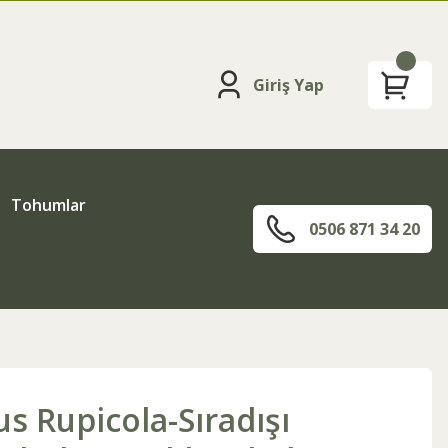
Giriş Yap
Tohumlar
0506 871 34 20
s Rupicola-Sıradışı