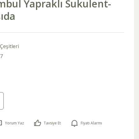
mbul Yapraklı Sukulent-
sıda
Çeşitleri
7
Yorum Yaz
Tavsiye Et
Fiyatı Alarmı