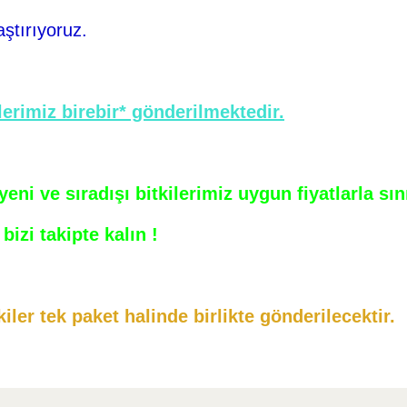
aştırıyoruz.
erimiz birebir* gönderilmektedir.
ni ve sıradışı bitkilerimiz uygun fiyatlarla sı
bizi takipte kalın !
iler tek paket halinde birlikte gönderilecektir.
arda yetersiz gördüğünüz noktaları öneri formunu kullanarak tarafımıza ilet
Bu ürüne ilk yorumu siz yapın!