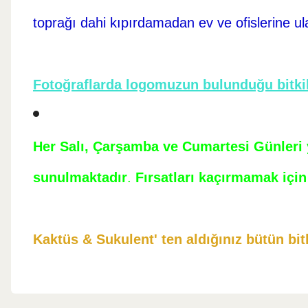
toprağı dahi kıpırdamadan ev ve ofislerine ul
Fotoğraflarda logomuzun bulunduğu bitkil
Her Salı, Çarşamba ve Cumartesi Günleri ye
sunulmaktadır
.
Fırsatları kaçırmamak için 
Kaktüs & Sukulent' ten aldığınız bütün bitk
Bu ürünün fiyat bilgisi, resim, ürün açıklamalarında ve diğer konul
Görüş ve önerileriniz için teşekkür ederiz.