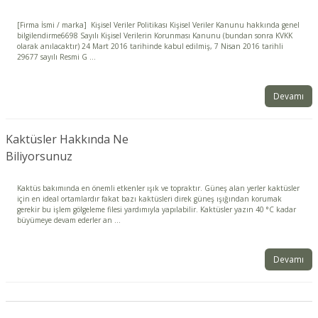
[Firma İsmi / marka] Kişisel Veriler Politikası Kişisel Veriler Kanunu hakkında genel
bilgilendirme6698 Sayılı Kişisel Verilerin Korunması Kanunu (bundan sonra KVKK
olarak anılacaktır) 24 Mart 2016 tarihinde kabul edilmiş, 7 Nisan 2016 tarihli
29677 sayılı Resmi G ...
Devamı
Kaktüsler Hakkında Ne
Biliyorsunuz
Kaktüs bakımında en önemli etkenler ışık ve topraktır. Güneş alan yerler kaktüsler
için en ideal ortamlardır fakat bazı kaktüsleri direk güneş ışığından korumak
gerekir bu işlem gölgeleme filesi yardımıyla yapılabilir. Kaktüsler yazın 40 °C kadar
büyümeye devam ederler an ...
Devamı