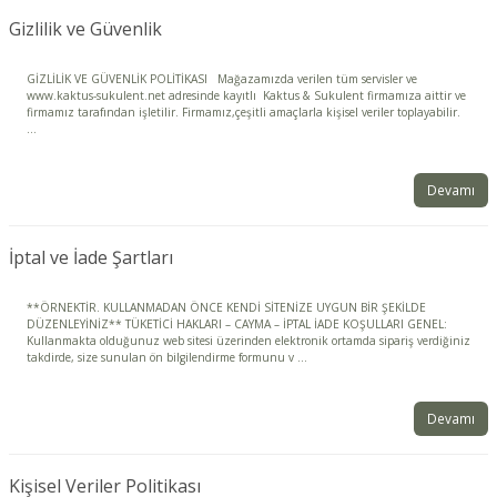
Gizlilik ve Güvenlik
GİZLİLİK VE GÜVENLİK POLİTİKASI Mağazamızda verilen tüm servisler ve
www.kaktus-sukulent.net adresinde kayıtlı Kaktus & Sukulent firmamıza aittir ve
firmamız tarafından işletilir. Firmamız,çeşitli amaçlarla kişisel veriler toplayabilir.
...
Devamı
İptal ve İade Şartları
**ÖRNEKTİR. KULLANMADAN ÖNCE KENDİ SİTENİZE UYGUN BİR ŞEKİLDE
DÜZENLEYİNİZ** TÜKETİCİ HAKLARI – CAYMA – İPTAL İADE KOŞULLARI GENEL:
Kullanmakta olduğunuz web sitesi üzerinden elektronik ortamda sipariş verdiğiniz
takdirde, size sunulan ön bilgilendirme formunu v ...
Devamı
Kişisel Veriler Politikası