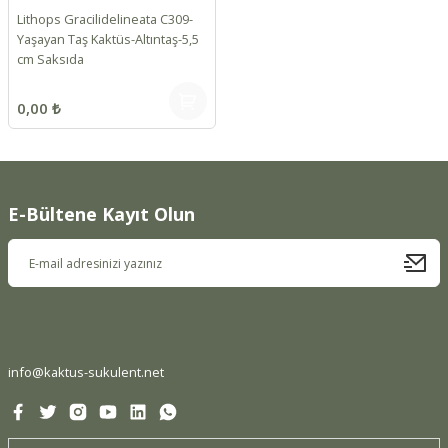
Lithops Gracilidelineata C309-
Yaşayan Taş Kaktüs-Altıntaş-5,5
cm Saksıda
0,00 ₺
E-Bültene Kayıt Olun
info@kaktus-sukulent.net