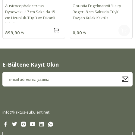
Austrocephalocereus
Opuntia Engelmannii 'Hairy
Dybowskii-17 cm Saksıda 15+
Roger'-8 cm Saksıda-Tüylü
cm Uzunluk-Tüylü ve Dikanli
Tavşan Kulak Kaktüs
Kaktüs
899,90 ₺
0,00 ₺
E-Bültene Kayıt Olun
info@kaktus-sukulent.net