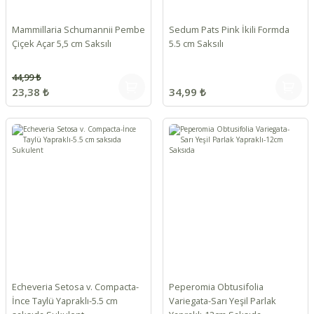
Mammillaria Schumannii Pembe
Sedum Pats Pink İkili Formda
Çiçek Açar 5,5 cm Saksılı
5.5 cm Saksılı
44,99 ₺
23,38 ₺
34,99 ₺
Echeveria Setosa v. Compacta-
Peperomia Obtusifolia
İnce Taylü Yapraklı-5.5 cm
Variegata-Sarı Yeşil Parlak