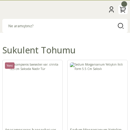
Sukulent Tohumu
Yeni
Anacampseros baeseckei var.
Sedum Morganianum Yetişkin