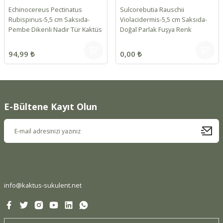
Echinocereus Pectinatus
Sulcorebutia Rauschii
Rubispinus-5,5 cm Saksıda-
Violacidermis-5,5 cm Saksıda-
Pembe Dikenli Nadir Tür Kaktüs
Doğal Parlak Fuşya Renk
94,99 ₺
0,00 ₺
E-Bültene Kayıt Olun
info@kaktus-sukulent.net