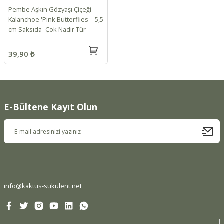
Pembe Aşkın Gözyaşı Çiçeği -
Kalanchoe 'Pink Butterflies' - 5,5
cm Saksıda -Çok Nadir Tür
39,90 ₺
E-Bültene Kayıt Olun
info@kaktus-sukulent.net