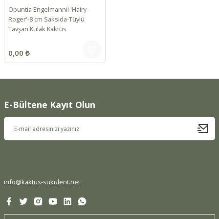
Opuntia Engelmannii 'Hairy
Roger'-8 cm Saksıda-Tüylü
Tavşan Kulak Kaktüs
0,00 ₺
E-Bültene Kayıt Olun
info@kaktus-sukulent.net