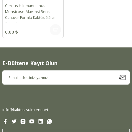
Cereus Hildmannianus
Monstrose-Mavimsi Renk
Canavar Formlu Kaktüs 5,5 cm
Saksıda
0,00 ₺
E-Bültene Kayıt Olun
info@kaktus-sukulent.net