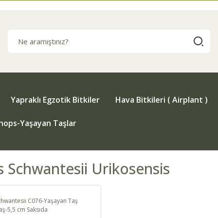
Yapraklı Egzotik Bitkiler
Hava Bitkileri ( Airplant )
thops-Yaşayan Taşlar
s Schwantesii Urikosensis