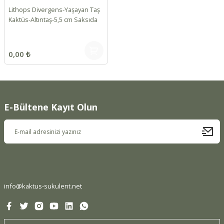
Lithops Divergens-Yaşayan Taş
Kaktüs-Altıntaş-5,5 cm Saksıda
0,00 ₺
E-Bültene Kayıt Olun
info@kaktus-sukulent.net