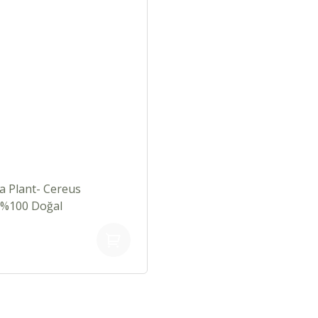
 Plant- Cereus
-%100 Doğal
erden Oluşur-Askılı-20