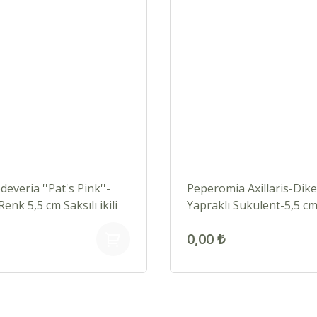
everia ''Pat's Pink''-
Peperomia Axillaris-Dike
enk 5,5 cm Saksılı ikili
Yapraklı Sukulent-5,5 c
formlarda
0,00 ₺