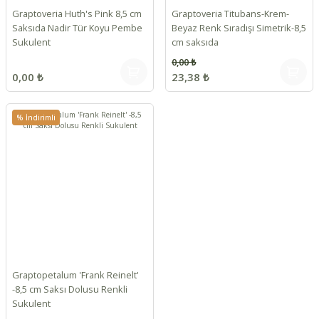
Graptoveria Huth's Pink 8,5 cm
Graptoveria Titubans-Krem-
Saksıda Nadir Tür Koyu Pembe
Beyaz Renk Sıradışı Simetrik-8,5
Sukulent
cm saksıda
0,00 ₺
0,00 ₺
23,38 ₺
% İndirimli
Graptopetalum 'Frank Reinelt'
-8,5 cm Saksı Dolusu Renkli
Sukulent