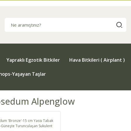
Yapraklı Egzotik Bitkiler
Hava Bitkileri ( Airplant )
thops-Yaşayan Taşlar
osedum Alpenglow