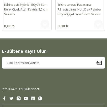
Echinopsis Hybrid -Büyük Sarı
Trichocereus Pasacana
Renk Çiçek Açan Kaktüs 8,5 cm
F.Brevispinus Hort.Dev Pembe
Saksıda
Büyük Çiçek açar 13 cm Saksılı
0,00 ₺
0,00 ₺
E-Bültene Kayıt Olun
info@kaktus-sukulent.net