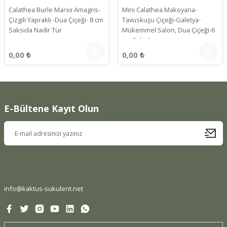
Calathea Burle Marxii Amagris-
Mini Calathea Makoyana-
Çizgili Yapraklı -Dua Çiçeği- 8 cm
Tavuskuşu Çiçeği-Galetya-
Saksıda Nadir Tür
Mükemmel Salon, Dua Çiçeği-6
cm Saksılı
0,00 ₺
0,00 ₺
E-Bültene Kayıt Olun
info@kaktus-sukulent.net