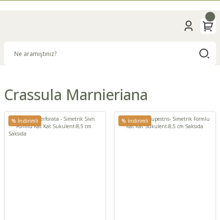
Crassula Marnieriana
% İndirimli
% İndirimli