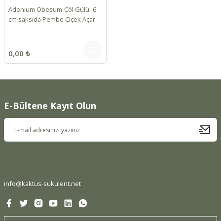
Adenium Obesum-Çöl Gülü- 6
cm saksıda Pembe Çiçek Açar
0,00 ₺
E-Bültene Kayıt Olun
info@kaktus-sukulent.net