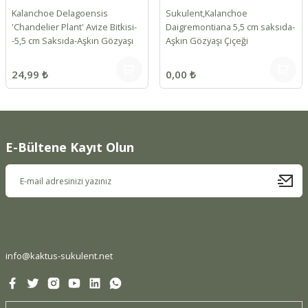
Kalanchoe Delagoensis
Sukulent,Kalanchoe
'Chandelier Plant' Avize Bitkisi-
Daigremontiana 5,5 cm saksıda-
-5,5 cm Saksıda-Aşkın Gözyaşı
Aşkın Gözyaşı Çiçeği
24,99 ₺
0,00 ₺
E-Bültene Kayıt Olun
info@kaktus-sukulent.net