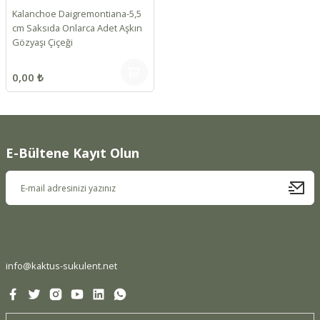
Kalanchoe Daigremontiana-5,5
cm Saksıda Onlarca Adet Aşkın
Gözyaşı Çiçeği
0,00 ₺
E-Bültene Kayıt Olun
info@kaktus-sukulent.net