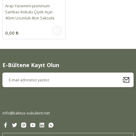
Arap Yasemini-Jasminum
Sambac-Kokulu Çiçek Açar-
40cm Uzunluk-8cm Saksıda
0,00 ₺
E-Bültene Kayıt Olun
info@kaktus-sukulent.net